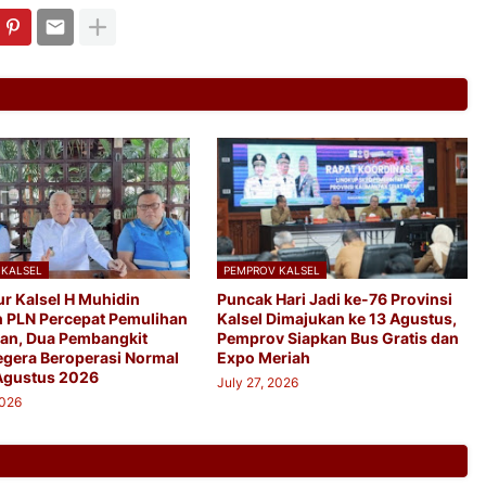
 KALSEL
PEMPROV KALSEL
r Kalsel H Muhidin
Puncak Hari Jadi ke-76 Provinsi
n PLN Percepat Pemulihan
Kalsel Dimajukan ke 13 Agustus,
ikan, Dua Pembangkit
Pemprov Siapkan Bus Gratis dan
egera Beroperasi Normal
Expo Meriah
Agustus 2026
July 27, 2026
2026