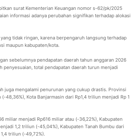
rbitkan surat Kementerian Keuangan nomor s-62/pk/2025
an informasi adanya perubahan signifikan terhadap alokasi
ang tidak ringan, karena berpengaruh langsung terhadap
vinsi maupun kabupaten/kota.
angan sebelumnya pendapatan daerah tahun anggaran 2026
ah penyesuaian, total pendapatan daerah turun menjadi
ah juga mengalami penurunan yang cukup drastis. Provinsi
un (-48,36%), Kota Banjarmasin dari Rp1,4 triliun menjadi Rp 1
66 miliar menjadi Rp616 miliar atau (-36,22%), Kabupaten
menjadi 1,2 triliun (-45,04%), Kabupaten Tanah Bumbu dari
1,4 triliun (-49,72%).