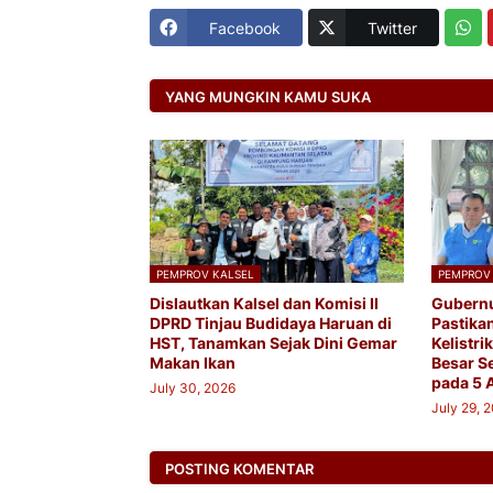
Facebook
Twitter
YANG MUNGKIN KAMU SUKA
PEMPROV KALSEL
PEMPROV
Dislautkan Kalsel dan Komisi II
Gubernu
DPRD Tinjau Budidaya Haruan di
Pastika
HST, Tanamkan Sejak Dini Gemar
Kelistr
Makan Ikan
Besar S
pada 5 
July 30, 2026
July 29, 
POSTING KOMENTAR