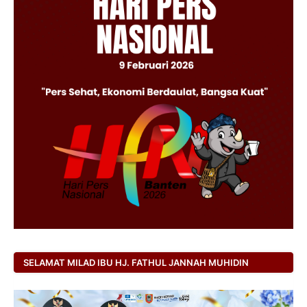
SELAMAT MILAD IBU HJ. FATHUL JANNAH MUHIDIN