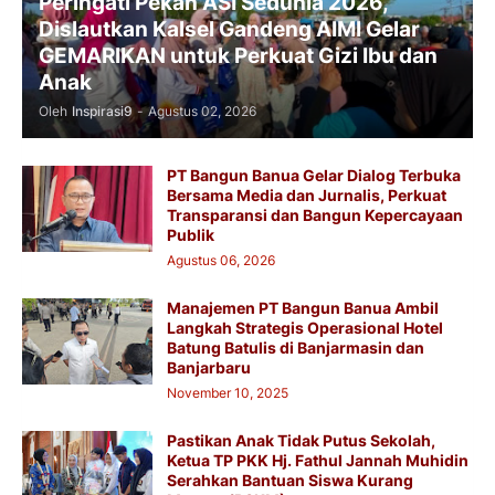
Peringati Pekan ASI Sedunia 2026,
Dislautkan Kalsel Gandeng AIMI Gelar
GEMARIKAN untuk Perkuat Gizi Ibu dan
Anak
Oleh
Inspirasi9
-
Agustus 02, 2026
PT Bangun Banua Gelar Dialog Terbuka
Bersama Media dan Jurnalis, Perkuat
Transparansi dan Bangun Kepercayaan
Publik
Agustus 06, 2026
Manajemen PT Bangun Banua Ambil
Langkah Strategis Operasional Hotel
Batung Batulis di Banjarmasin dan
Banjarbaru
November 10, 2025
Pastikan Anak Tidak Putus Sekolah,
Ketua TP PKK Hj. Fathul Jannah Muhidin
Serahkan Bantuan Siswa Kurang