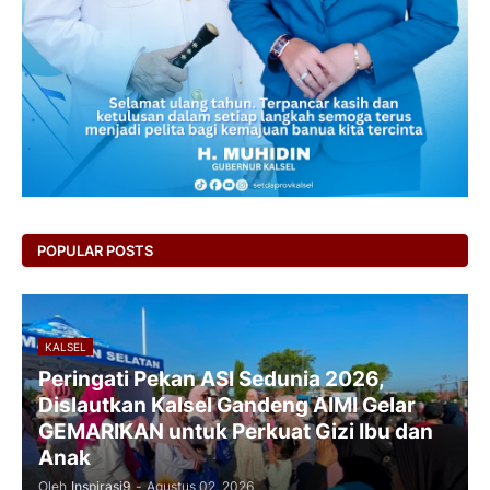
POPULAR POSTS
KALSEL
Peringati Pekan ASI Sedunia 2026,
Dislautkan Kalsel Gandeng AIMI Gelar
GEMARIKAN untuk Perkuat Gizi Ibu dan
Anak
Oleh
Inspirasi9
-
Agustus 02, 2026