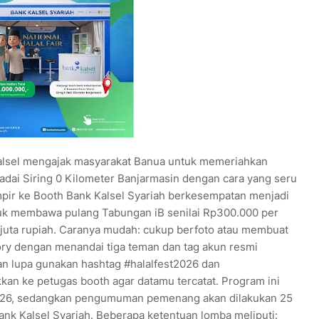
alsel mengajak masyarakat Banua untuk memeriahkan
Wadai Siring 0 Kilometer Banjarmasin dengan cara yang seru
r ke Booth Bank Kalsel Syariah berkesempatan menjadi
tuk membawa pulang Tabungan iB senilai Rp300.000 per
juta rupiah. Caranya mudah: cukup berfoto atau membuat
tory dengan menandai tiga teman dan tag akun resmi
n lupa gunakan hashtag #halalfest2026 dan
kkan ke petugas booth agar datamu tercatat. Program ini
2026, sedangkan pengumuman pemenang akan dilakukan 25
ank Kalsel Syariah. Beberapa ketentuan lomba meliputi: