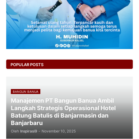
POPULAR POSTS
BANGUN BANUA
Manajemen PT Bangun Banua Ambil
Langkah Strategis Operasional Hotel
Batung Batulis di Banjarmasin dan
Banjarbaru
Oleh
Inspirasi9
-
November 10, 2025