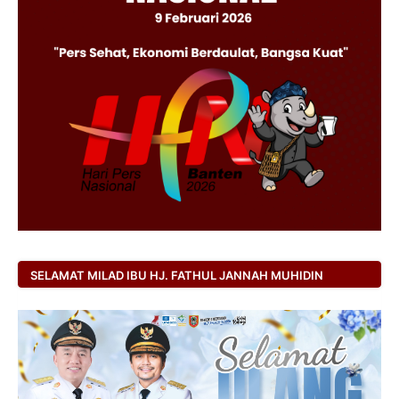
SELAMAT MILAD IBU HJ. FATHUL JANNAH MUHIDIN