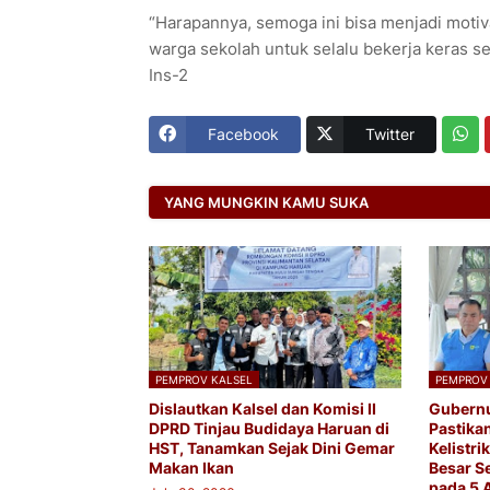
“Harapannya, semoga ini bisa menjadi moti
warga sekolah untuk selalu bekerja keras s
Ins-2
Facebook
Twitter
YANG MUNGKIN KAMU SUKA
PEMPROV KALSEL
PEMPROV
Dislautkan Kalsel dan Komisi II
Gubernu
DPRD Tinjau Budidaya Haruan di
Pastika
HST, Tanamkan Sejak Dini Gemar
Kelistr
Makan Ikan
Besar S
pada 5 