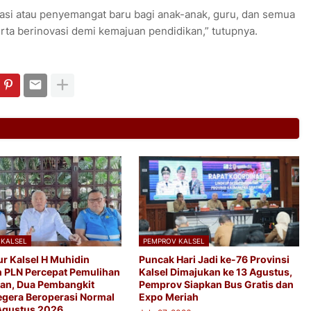
vasi atau penyemangat baru bagi anak-anak, guru, dan semua
erta berinovasi demi kemajuan pendidikan,” tutupnya.
 KALSEL
PEMPROV KALSEL
r Kalsel H Muhidin
Puncak Hari Jadi ke-76 Provinsi
n PLN Percepat Pemulihan
Kalsel Dimajukan ke 13 Agustus,
ikan, Dua Pembangkit
Pemprov Siapkan Bus Gratis dan
egera Beroperasi Normal
Expo Meriah
Agustus 2026