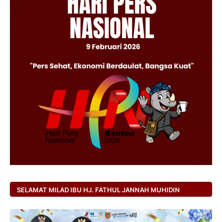
SELAMAT MILAD IBU HJ. FATHUL JANNAH MUHIDIN