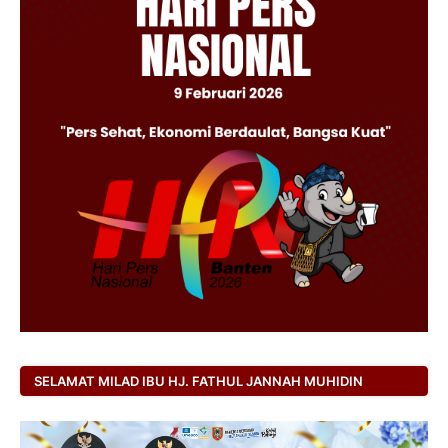
SELAMAT MILAD IBU HJ. FATHUL JANNAH MUHIDIN