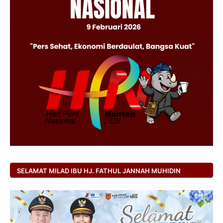
SELAMAT MILAD IBU HJ. FATHUL JANNAH MUHIDIN