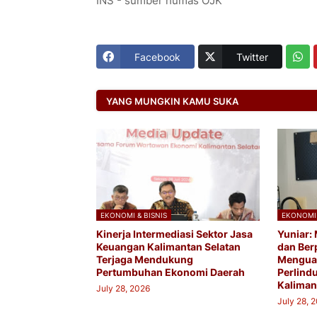
INS - sumber humas OJK
Facebook
Twitter
YANG MUNGKIN KAMU SUKA
EKONOMI & BISNIS
EKONOMI 
Kinerja Intermediasi Sektor Jasa
Yuniar:
Keuangan Kalimantan Selatan
dan Ber
Terjaga Mendukung
Menguat
Pertumbuhan Ekonomi Daerah
Perlindu
Kaliman
July 28, 2026
July 28, 