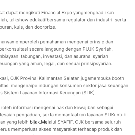
at dapat mengikuti Financial Expo yangmenghadirkan
ah, talkshow edukatifbersama regulator dan industri, serta
iburan, kuis, dan doorprize.
dak hanyamemperoleh pemahaman mengenai prinsip dan
 berkonsultasi secara langsung dengan PUJK Syariah,
ayaan, tabungan, investasi, dan asuransi syariah
uangan yang aman, legal, dan sesuai prinsipsyariah.
kasi, OJK Provinsi Kalimantan Selatan jugamembuka booth
tasi mengenaipelindungan konsumen sektor jasa keuangan,
s Sistem Layanan Informasi Keuangan (SLIK).
eroleh informasi mengenai hak dan kewajiban sebagai
esaian pengaduan, serta memanfaatkan layanan SLIKuntuk
an yang lebih
bijak.Me
lalui SYAFIF, OJK bersama seluruh
erus memperluas akses masyarakat terhadap produk dan